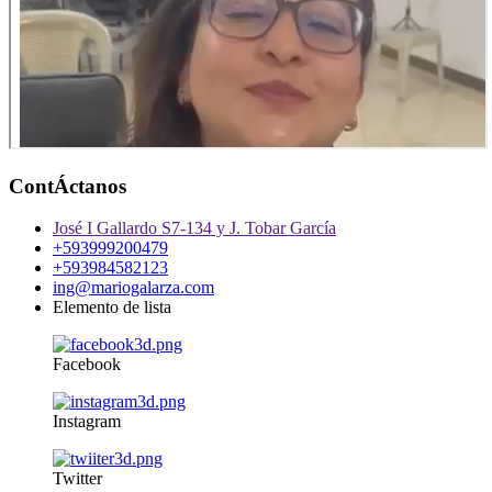
ContÁctanos
José I Gallardo S7-134 y J. Tobar García
+593999200479
+593984582123
ing@mariogalarza.com
Elemento de lista
Facebook
Instagram
Twitter