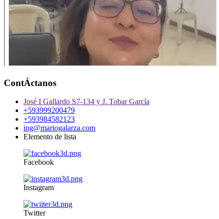
ContÁctanos
José I Gallardo S7-134 y J. Tobar García
+593999200479
+593984582123
ing@mariogalarza.com
Elemento de lista
Facebook
Instagram
Twitter