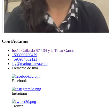
ContÁctanos
José I Gallardo S7-134 y J. Tobar García
+593999200479
+593984582123
ing@mariogalarza.com
Elemento de lista
Facebook
Instagram
Twitter