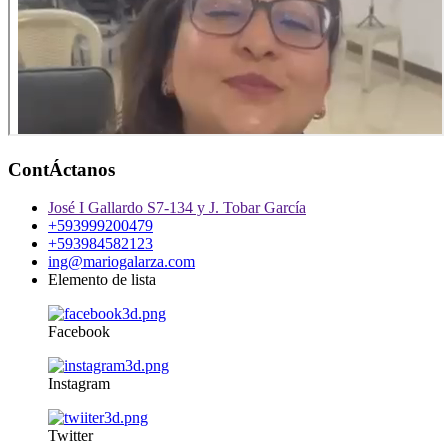
ContÁctanos
José I Gallardo S7-134 y J. Tobar García
+593999200479
+593984582123
ing@mariogalarza.com
Elemento de lista
Facebook
Instagram
Twitter