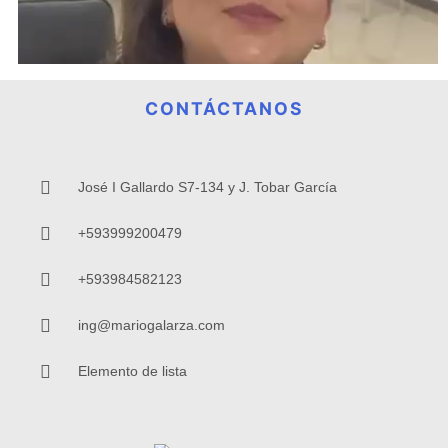
CONTÁCTANOS
José I Gallardo S7-134 y J. Tobar García
+593999200479
+593984582123
ing@mariogalarza.com
Elemento de lista