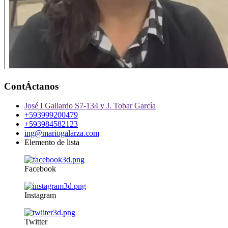
ContÁctanos
José I Gallardo S7-134 y J. Tobar García
+593999200479
+593984582123
ing@mariogalarza.com
Elemento de lista
Facebook
Instagram
Twitter