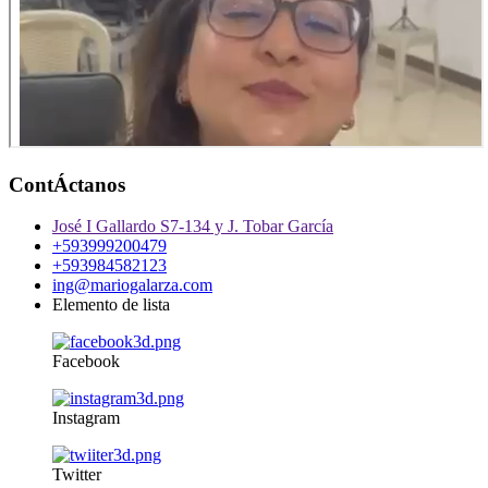
ContÁctanos
José I Gallardo S7-134 y J. Tobar García
+593999200479
+593984582123
ing@mariogalarza.com
Elemento de lista
Facebook
Instagram
Twitter