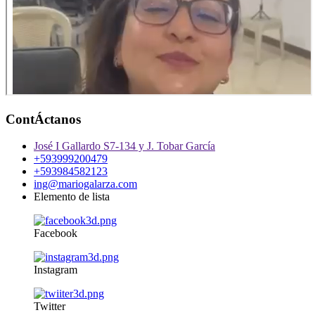
ContÁctanos
José I Gallardo S7-134 y J. Tobar García
+593999200479
+593984582123
ing@mariogalarza.com
Elemento de lista
Facebook
Instagram
Twitter