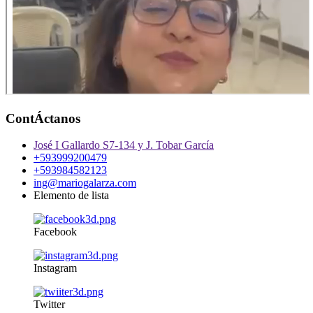
ContÁctanos
José I Gallardo S7-134 y J. Tobar García
+593999200479
+593984582123
ing@mariogalarza.com
Elemento de lista
Facebook
Instagram
Twitter