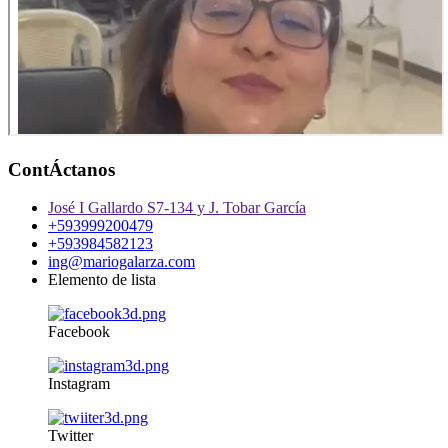
ContÁctanos
José I Gallardo S7-134 y J. Tobar García
+593999200479
+593984582123
ing@mariogalarza.com
Elemento de lista
Facebook
Instagram
Twitter