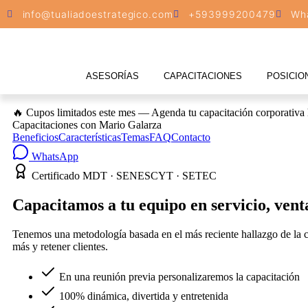
info@tualiadoestrategico.com
+593999200479
Wh
ASESORÍAS
CAPACITACIONES
POSICIO