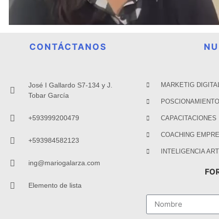
CONTÁCTANOS
NU
José I Gallardo S7-134 y J.
MARKETIG DIGITA
Tobar García
POSCIONAMIENTO
+593999200479
CAPACITACIONES
COACHING EMPRE
+593984582123
INTELIGENCIA ART
ing@mariogalarza.com
FO
Elemento de lista