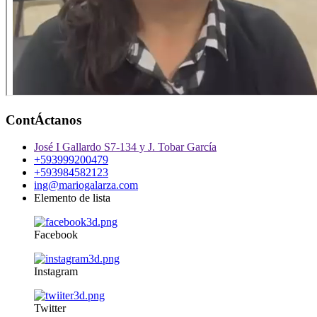
ContÁctanos
José I Gallardo S7-134 y J. Tobar García
+593999200479
+593984582123
ing@mariogalarza.com
Elemento de lista
Facebook
Instagram
Twitter