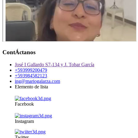
ContÁctanos
José I Gallardo S7-134 y J. Tobar García
+593999200479
+593984582123
ing@mariogalarza.com
Elemento de lista
Facebook
Instagram
Twitter