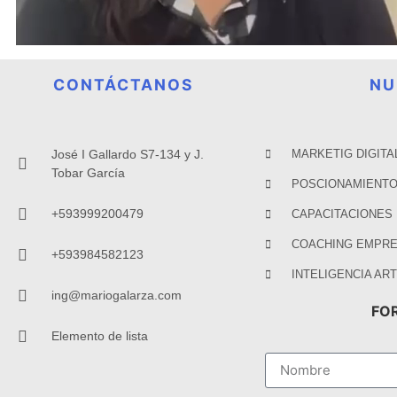
CONTÁCTANOS
NU
José I Gallardo S7-134 y J.
MARKETIG DIGITA
Tobar García
POSCIONAMIENTO
+593999200479
CAPACITACIONES
COACHING EMPRE
+593984582123
INTELIGENCIA ART
ing@mariogalarza.com
FO
Elemento de lista