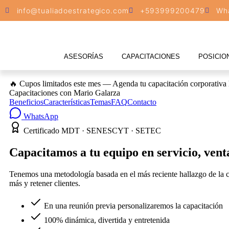
info@tualiadoestrategico.com
+593999200479
Wh
ASESORÍAS
CAPACITACIONES
POSICIO