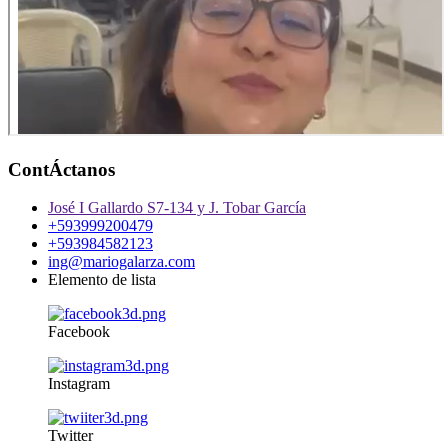
ContÁctanos
José I Gallardo S7-134 y J. Tobar García
+593999200479
+593984582123
ing@mariogalarza.com
Elemento de lista
Facebook
Instagram
Twitter