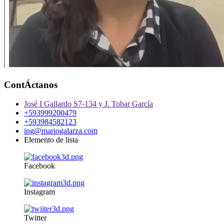
ContÁctanos
José I Gallardo S7-134 y J. Tobar García
+593999200479
+593984582123
ing@mariogalarza.com
Elemento de lista
Facebook
Instagram
Twitter