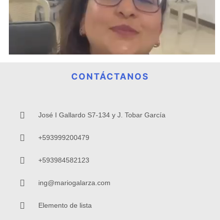
CONTÁCTANOS
José I Gallardo S7-134 y J. Tobar García
+593999200479
+593984582123
ing@mariogalarza.com
Elemento de lista