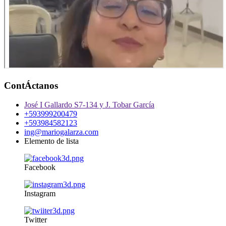
ContÁctanos
José I Gallardo S7-134 y J. Tobar García
+593999200479
+593984582123
ing@mariogalarza.com
Elemento de lista
Facebook
Instagram
Twitter