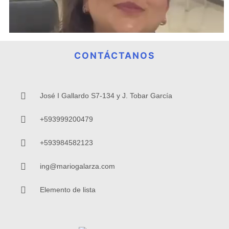
CONTÁCTANOS
José I Gallardo S7-134 y J. Tobar García
+593999200479
+593984582123
ing@mariogalarza.com
Elemento de lista